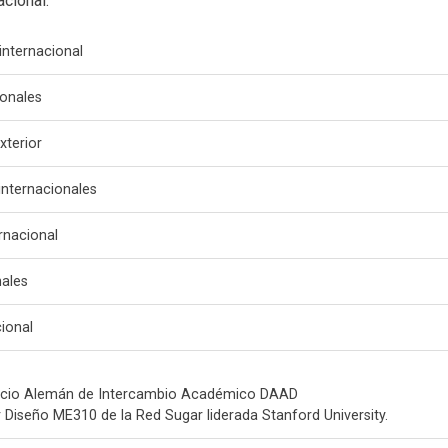
cional:
internacional
ionales
xterior
internacionales
rnacional
nales
ional
rvicio Alemán de Intercambio Académico DAAD
Diseño ME310 de la Red Sugar liderada Stanford University.