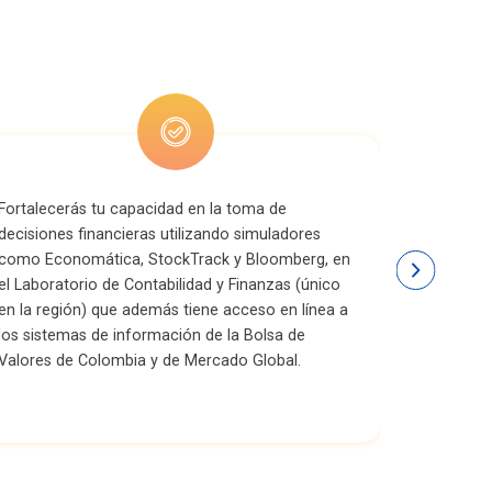
Fortalecerás tu capacidad en la toma de
Te brindar
decisiones financieras utilizando simuladores
Maestría 
como Economática, StockTrack y Bloomberg, en
tu perfil p
el Laboratorio de Contabilidad y Finanzas (único
en la región) que además tiene acceso en línea a
los sistemas de información de la Bolsa de
Valores de Colombia y de Mercado Global.