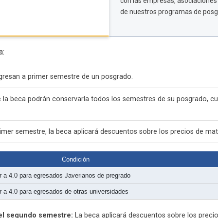
con las empresas, asociaciones 
de nuestros programas de posgra
a:
gresan a primer semestre de un posgrado.
e la beca podrán conservarla todos los semestres de su posgrado, c
rimer semestre, la beca aplicará descuentos sobre los precios de matr
Condición
or a 4.0 para egresados Javerianos de pregrado
or a 4.0 para egresados de otras universidades
el segundo semestre:
La beca aplicará descuentos sobre los precio